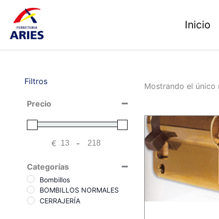
Ir
al
Inicio
contenido
Filtros
Mostrando el único 
Precio
€
-
Minimum Price
Maximum Price
Categorías
Bombillos
BOMBILLOS NORMALES
CERRAJERÍA