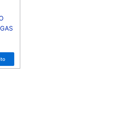
O
 GAS
ito