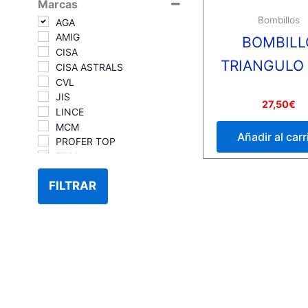
Marcas
Bombillos
AGA
AMIG
BOMBILL
CISA
TRIANGULO
CISA ASTRALS
CVL
JIS
Valorado
27,50
€
LINCE
con
0
MCM
de
Añadir al carr
5
PROFER TOP
TESA
TESA T5
FILTRAR
TESA TE5
YALE
YALE/AZBE