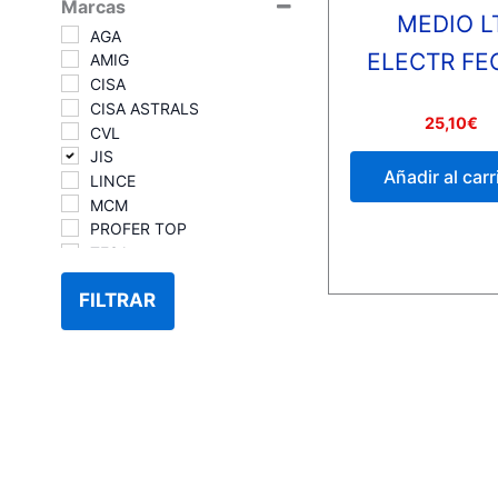
Marcas
MEDIO L
AGA
ELECTR FE
AMIG
CISA
CISA ASTRALS
Valorado
25,10
€
CVL
con
0
JIS
de
Añadir al carr
5
LINCE
MCM
PROFER TOP
TESA
TESA T5
FILTRAR
TESA TE5
YALE
YALE/AZBE