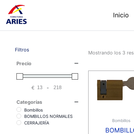
Ir
al
Inicio
contenido
Filtros
Mostrando los 3 res
Precio
€
-
Minimum Price
Maximum Price
Categorías
Bombillos
BOMBILLOS NORMALES
Bombillos
CERRAJERÍA
BOMBILL