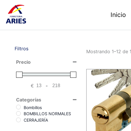
Ir
al
Inicio
contenido
Filtros
Mostrando 1–12 de 1
Precio
€
-
Minimum Price
Maximum Price
Categorías
Bombillos
BOMBILLOS NORMALES
CERRAJERÍA