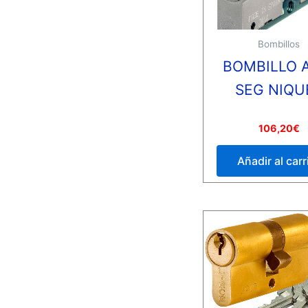
Bombillos
BOMBILLO 
SEG NIQU
Valorado
106,20
€
con
0
de
Añadir al carr
5