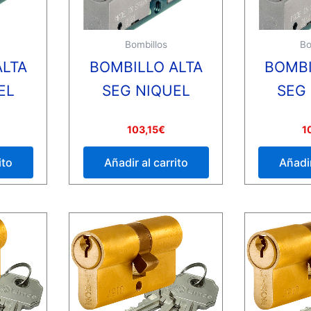
Bombillos
Bo
ALTA
BOMBILLO ALTA
BOMBI
EL
SEG NIQUEL
SEG
Valorado
Valorado
103,15
€
1
con
con
0
0
de
de
ito
Añadir al carrito
Añadir
5
5