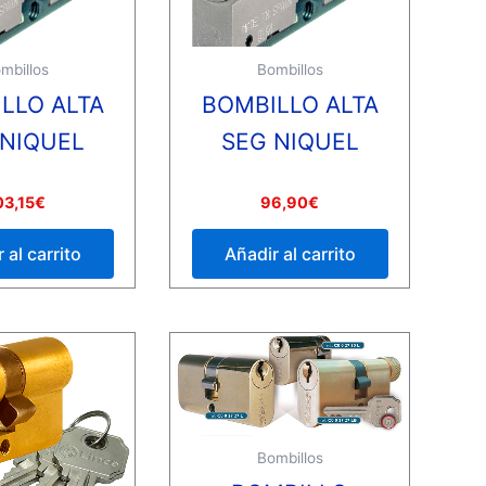
mbillos
Bombillos
LLO ALTA
BOMBILLO ALTA
 NIQUEL
SEG NIQUEL
Valorado
03,15
€
96,90
€
con
0
de
 al carrito
Añadir al carrito
5
Bombillos