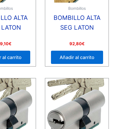
mbillos
Bombillos
LLO ALTA
BOMBILLO ALTA
 LATON
SEG LATON
Valorado
9,10
€
92,80
€
con
0
de
 al carrito
Añadir al carrito
5