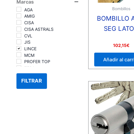
Marcas
Bombillos
AGA
AMIG
BOMBILLO 
CISA
SEG LAT
CISA ASTRALS
CVL
JIS
Valorado
102,15
€
LINCE
con
0
MCM
de
Añadir al carr
5
PROFER TOP
TESA
TESA T5
FILTRAR
TESA TE5
YALE
YALE/AZBE