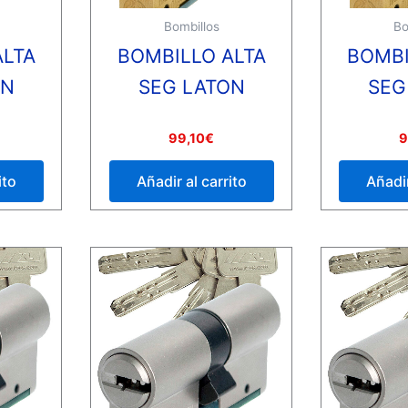
Bombillos
Bo
ALTA
BOMBILLO ALTA
BOMBI
ON
SEG LATON
SEG
Valorado
Valorado
99,10
€
9
con
con
0
0
de
de
ito
Añadir al carrito
Añadir
5
5