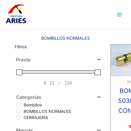
Ir
Main
al
Men
contenido
BOMBILLOS NORMALES
Filtros
Precio
Bo
€
-
Minimum Price
Maximum Price
BO
Categorías
503
Bombillos
CO
BOMBILLOS NORMALES
CERRAJERÍA
Valora
4
Marcas
con