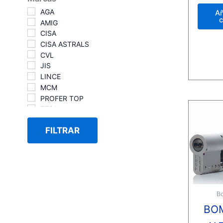
0
de
AGA
Añ
5
c
AMIG
CISA
CISA ASTRALS
CVL
JIS
LINCE
MCM
PROFER TOP
TESA
TESA T5
FILTRAR
TESA TE5
YALE
YALE/AZBE
Bo
BO