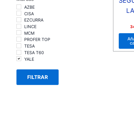
SEG
AZBE
L
CISA
EZCURRA
Valora
LINCE
3
con
MCM
0
de
Aña
PROFER TOP
5
ca
TESA
TESA T60
YALE
FILTRAR