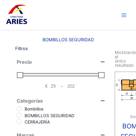
Ir
Main
al
Men
contenido
BOMBILLOS SEGURIDAD
Filtros
Mostrand
el
único
Precio
resultado
€
-
Minimum Price
Maximum Price
Categorías
Bombillos
BOMBILLOS SEGURIDAD
Bom
CERRAJERÍA
BOM
Marcas