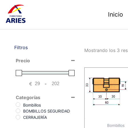
Ir
al
Inicio
contenido
Filtros
Mostrando los 3 res
Precio
€
-
Minimum Price
Maximum Price
Categorías
Bombillos
BOMBILLOS SEGURIDAD
CERRAJERÍA
Bombillos