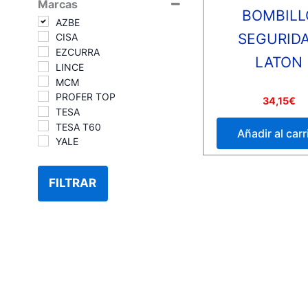
Marcas
BOMBILL
AZBE
SEGURID
CISA
EZCURRA
LATON
LINCE
MCM
PROFER TOP
Valorado
34,15
€
con
TESA
0
TESA T60
de
Añadir al carr
5
YALE
FILTRAR