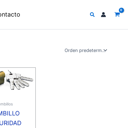
Buscar
ontacto
mbillos
MBILLO
URIDAD