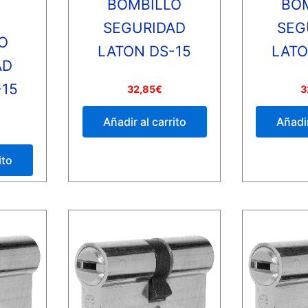
BOMBILLO
BO
SEGURIDAD
SEG
O
LATON DS-15
LATO
AD
-15
Valorado
Valorado
32,85
€
3
con
con
0
0
de
de
Añadir al carrito
Añadir
5
5
ito