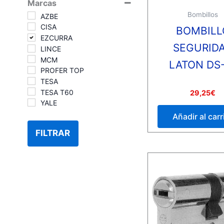
Marcas
Bombillos
AZBE
CISA
BOMBILL
EZCURRA
SEGURID
LINCE
MCM
LATON DS
PROFER TOP
TESA
TESA T60
Valorado
29,25
€
con
YALE
0
de
Añadir al carr
5
FILTRAR