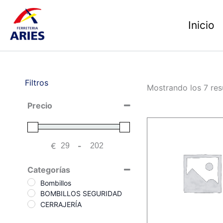
Ir
al
Inicio
contenido
Filtros
Mostrando los 7 res
Precio
€
-
Minimum Price
Maximum Price
Categorías
Bombillos
BOMBILLOS SEGURIDAD
CERRAJERÍA