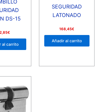
MBILLO
SEGURIDAD
URIDAD
LATONADO
N DS-15
Valorado
168,45
€
con
2,85
€
0
de
Añadir al carrito
5
 al carrito