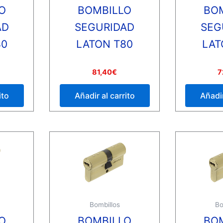
O
BOMBILLO
BO
AD
SEGURIDAD
SEG
80
LATON T80
LAT
Valorado
Valorado
81,40
€
7
con
con
0
0
de
de
ito
Añadir al carrito
Añadir
5
5
Bombillos
Bo
O
BOMBILLO
BO