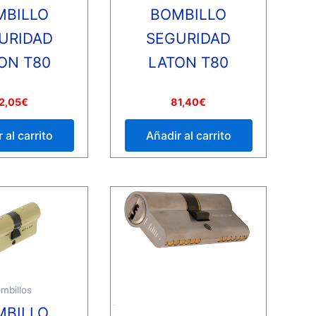
MBILLO
BOMBILLO
URIDAD
SEGURIDAD
ON T80
LATON T80
Valorado
2,05
€
81,40
€
con
0
de
 al carrito
Añadir al carrito
5
mbillos
MBILLO