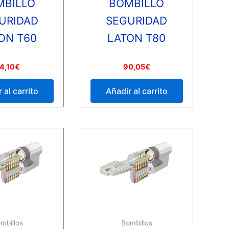
MBILLO
BOMBILLO
URIDAD
SEGURIDAD
ON T60
LATON T80
Valorado
4,10
€
90,05
€
con
0
de
 al carrito
Añadir al carrito
5
mbillos
Bombillos