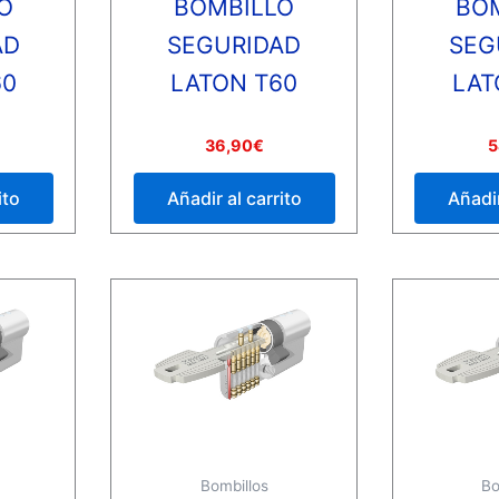
O
BOMBILLO
BO
AD
SEGURIDAD
SEG
60
LATON T60
LAT
Valorado
Valorado
36,90
€
5
con
con
0
0
de
de
ito
Añadir al carrito
Añadir
5
5
Bombillos
Bo