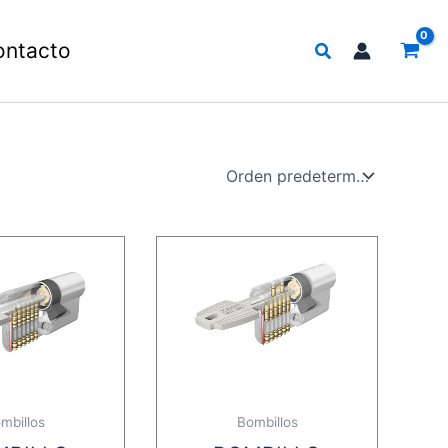
Buscar
ontacto
mbillos
Bombillos