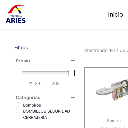
Ir
al
Inicio
contenido
Filtros
Mostrando 1–12 de 2
Precio
€
-
Minimum Price
Maximum Price
Categorías
Bombillos
BOMBILLOS SEGURIDAD
CERRAJERÍA
Bombillos