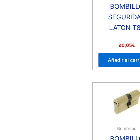
BOMBILL
SEGURID
LATON T
Valorado
90,05
€
con
0
de
Añadir al carr
5
Bombillos
BOMBILL