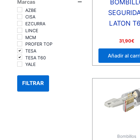
BOMBILL
Marcas
AZBE
SEGURID
CISA
LATON T
EZCURRA
LINCE
MCM
Valorado
31,90
€
PROFER TOP
con
0
TESA
de
Añadir al carr
5
TESA T60
YALE
FILTRAR
Bombillos