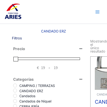
Ir
Main
al
Men
contenido
CANDADO ERZ
Filtros
Mostrand
el
único
Precio
resultado
€
-
Minimum Price
Maximum Price
Categorías
CAMPING / TERRAZAS
CANDADO ERZ
CANDA
Candados
CAN
Candados de Niquel
CERRAJERÍA