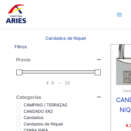
Ir
Main
al
Men
contenido
Candados de Niquel
Filtros
Precio
€
-
Minimum Price
Maximum Price
Can
Categorías
CAN
CAMPING / TERRAZAS
NI
CANDADO ERZ
Candados
Candados de Niquel
Valora
8,
con
CERRAJERÍA