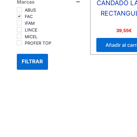
Marcas
CANDADO L
ABUS
RECTANGU
FAC
IFAM
LINCE
Valorado
39,55
€
con
MICEL
0
de
PROFER TOP
Añadir al carr
5
FILTRAR