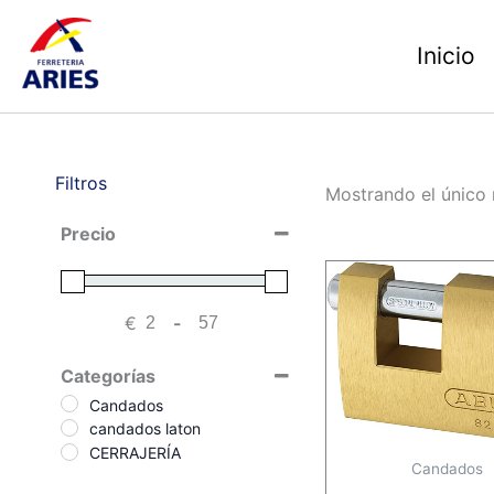
Ir
al
Inicio
contenido
Filtros
Mostrando el único 
Precio
€
-
Minimum Price
Maximum Price
Categorías
Candados
candados laton
CERRAJERÍA
Candados