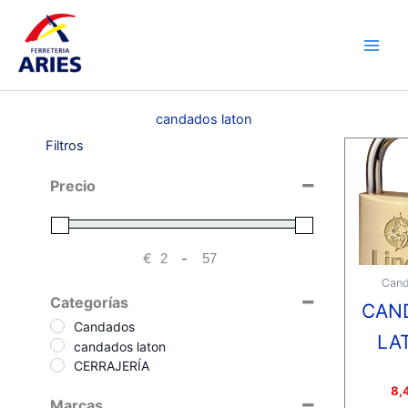
Ir
Main
al
Men
contenido
candados laton
Filtros
Precio
€
-
Minimum Price
Maximum Price
Can
Categorías
CAN
Candados
LA
candados laton
CERRAJERÍA
Valora
8,
con
Marcas