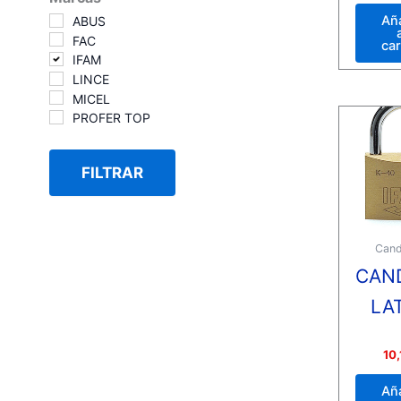
0
de
Añ
ABUS
5
FAC
car
IFAM
LINCE
MICEL
PROFER TOP
FILTRAR
Can
CAN
LA
Valora
10,
con
0
de
Añ
5