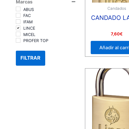
Marcas
Candados
ABUS
FAC
CANDADO L
IFAM
LINCE
Valorado
7,60
€
MICEL
con
PROFER TOP
0
de
Añadir al carr
5
FILTRAR