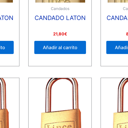
Candados
Ca
ATON
CANDADO LATON
CANDA
Valorado
Valorado
21,80
€
con
con
0
0
de
de
ito
Añadir al carrito
Añadir
5
5