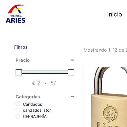
Ir
al
Inicio
contenido
Filtros
Mostrando 1–12 de 
Precio
€
-
Minimum Price
Maximum Price
Categorías
Candados
candados laton
CERRAJERÍA