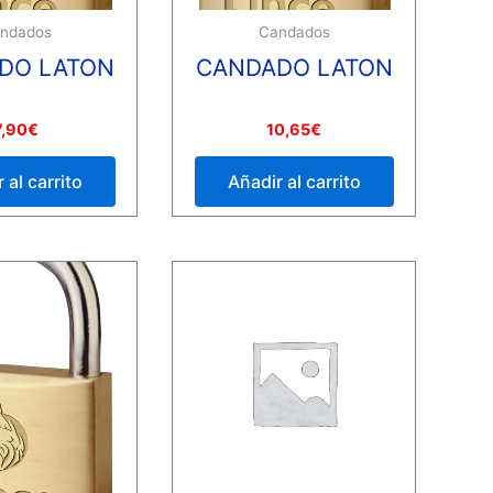
ndados
Candados
DO LATON
CANDADO LATON
Valorado
7,90
€
10,65
€
con
0
de
 al carrito
Añadir al carrito
5