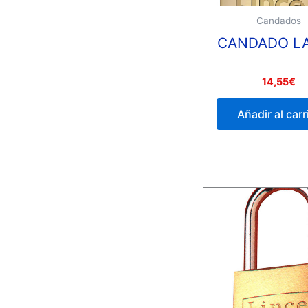
Candados
CANDADO L
Valorado
14,55
€
con
0
de
Añadir al carr
5