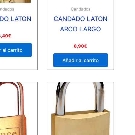
ndados
Candados
DO LATON
CANDADO LATON
ARCO LARGO
8,40
€
Valorado
8,90
€
con
 al carrito
0
de
Añadir al carrito
5