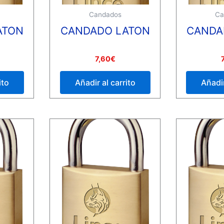
Candados
Ca
ATON
CANDADO LATON
CANDA
Valorado
Valorado
7,60
€
con
con
0
0
de
de
ito
Añadir al carrito
Añadir
5
5