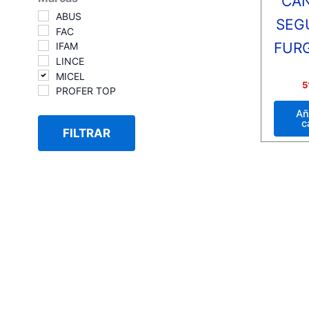
CA
ABUS
SEG
FAC
FUR
IFAM
LINCE
MICEL
Valora
5
PROFER TOP
con
0
de
Añ
5
c
FILTRAR