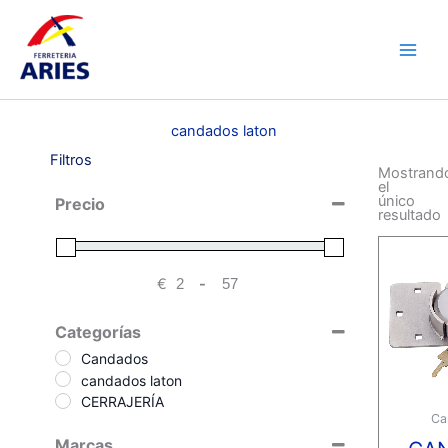
Ir
Main
al
Men
contenido
candados laton
Filtros
Mostrand
el
único
Precio
resultado
€
-
Minimum Price
Maximum Price
Categorías
Candados
candados laton
CERRAJERÍA
Ca
Marcas