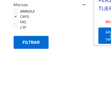
PER
Marcas
TIJE
ARREGUI
CAYS
Valora
47,
FAC
con
LYF
0
de
Añ
5
car
FILTRAR