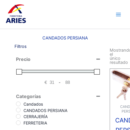
Ir
Main
al
Men
contenido
CANDADOS PERSIANA
Filtros
Mostrand
el
único
Precio
resultado
€
-
Minimum Price
Maximum Price
Categorías
Candados
CAN
CANDADOS PERSIANA
PER
CERRAJERÍA
CAN
FERRETERIA