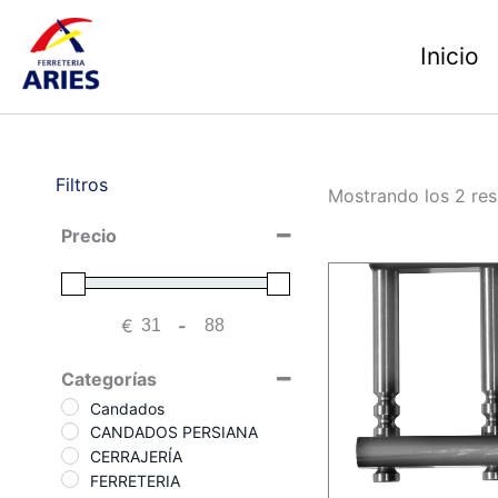
Ir
al
Inicio
contenido
Filtros
Mostrando los 2 res
Precio
€
-
Minimum Price
Maximum Price
Categorías
Candados
CANDADOS PERSIANA
CERRAJERÍA
FERRETERIA