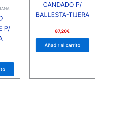
CANDADO P/
IANA
BALLESTA-TIJERA
O
 P/
Valorado
87,20
€
con
A
0
de
Añadir al carrito
5
ito