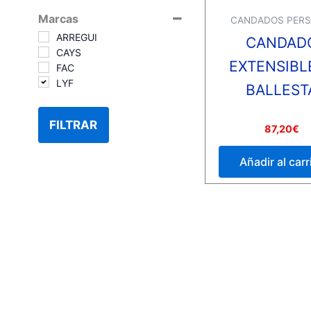
Marcas
CANDADOS PERS
ARREGUI
CANDAD
CAYS
EXTENSIBLE
FAC
LYF
BALLEST
FILTRAR
Valorado
87,20
€
con
0
de
Añadir al carr
5