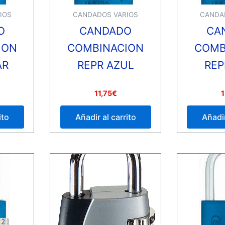
IOS
CANDADOS VARIOS
CANDA
O
CANDADO
CA
ION
COMBINACION
COMB
AR
REPR AZUL
REP
Valorado
Valorado
11,75
€
1
con
con
0
0
de
de
ito
Añadir al carrito
Añadir
5
5