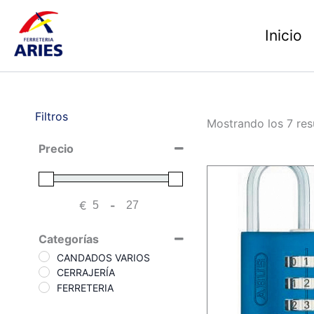
Ir
al
Inicio
contenido
Filtros
Mostrando los 7 res
Precio
€
-
Minimum Price
Maximum Price
Categorías
CANDADOS VARIOS
CERRAJERÍA
FERRETERIA