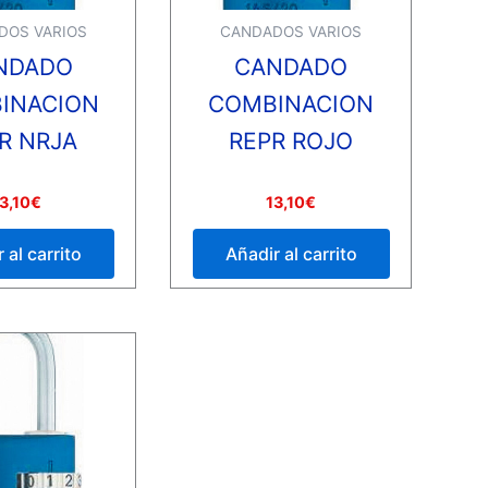
DOS VARIOS
CANDADOS VARIOS
NDADO
CANDADO
INACION
COMBINACION
R NRJA
REPR ROJO
Valorado
3,10
€
13,10
€
con
0
de
 al carrito
Añadir al carrito
5