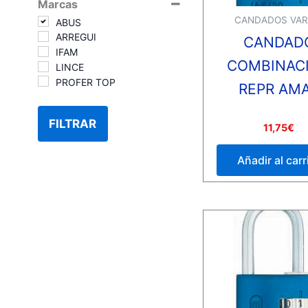
Marcas
CANDADOS VAR
ABUS
ARREGUI
CANDAD
IFAM
COMBINAC
LINCE
PROFER TOP
REPR AM
FILTRAR
Valorado
11,75
€
con
0
de
Añadir al carr
5