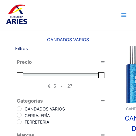
Ir
Main
al
Men
contenido
CANDADOS VARIOS
Filtros
Precio
€
-
Minimum Price
Maximum Price
Categorías
CANDADOS VARIOS
CAND
CERRAJERÍA
CA
FERRETERIA
D
Marcas