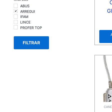
ABUS
G
ARREGUI
IFAM
LINCE
Valora
con
PROFER TOP
0
de
5
FILTRAR
CAND