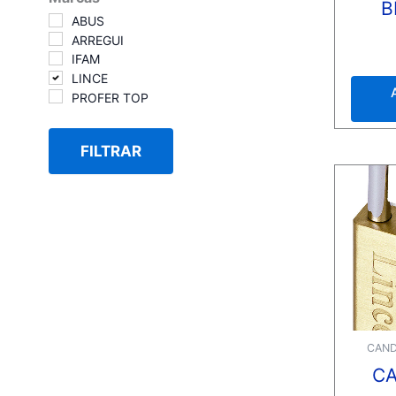
B
ABUS
ARREGUI
Valora
IFAM
con
0
LINCE
de
5
PROFER TOP
FILTRAR
CAND
C