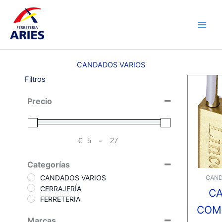
Ir
Main
al
Men
contenido
CANDADOS VARIOS
Filtros
Precio
€
-
Minimum Price
Maximum Price
Categorías
CANDADOS VARIOS
CAND
CERRAJERÍA
C
FERRETERIA
COM
Marcas