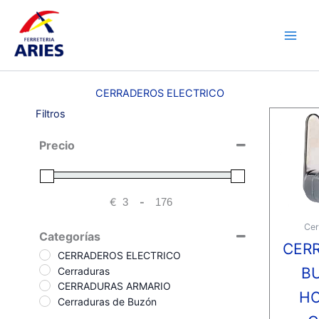
Ir
Main
al
Men
contenido
CERRADEROS ELECTRICO
Filtros
Precio
€
-
Minimum Price
Maximum Price
Cer
Categorías
CER
CERRADEROS ELECTRICO
B
Cerraduras
CERRADURAS ARMARIO
H
Cerraduras de Buzón