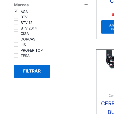
C
Marcas
AGA
Valora
8
BTV
con
0
BTV 12
de
Añ
5
BTV 2014
c
CISA
DORCAS
JIS
PROFER TOP
TESA
FILTRAR
Cer
CER
B