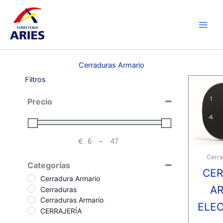
Ir
Main
al
Men
contenido
Cerraduras Armario
Filtros
Precio
€
-
Minimum Price
Maximum Price
Cerra
Categorías
CE
Cerradura Armario
A
Cerraduras
Cerraduras Armario
ELE
CERRAJERÍA