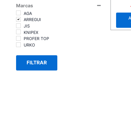
Marcas
Valora
con
0
AGA
de
A
ARREGUI
5
JIS
KNIPEX
PROFER TOP
URKO
FILTRAR