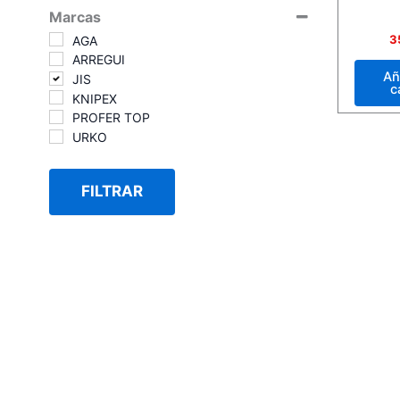
Marcas
Valora
3
AGA
con
ARREGUI
0
de
Añ
JIS
5
c
KNIPEX
PROFER TOP
URKO
FILTRAR