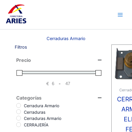
Ir
Main
al
Men
contenido
Cerraduras Armario
Filtros
Precio
€
-
Minimum Price
Maximum Price
Cerrad
Categorías
CER
Cerradura Armario
AR
Cerraduras
EL
Cerraduras Armario
CERRAJERÍA
F