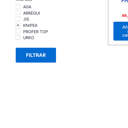
P
AGA
ARREGUI
Valora
46
con
JIS
0
KNIPEX
de
Añ
5
PROFER TOP
car
URKO
FILTRAR