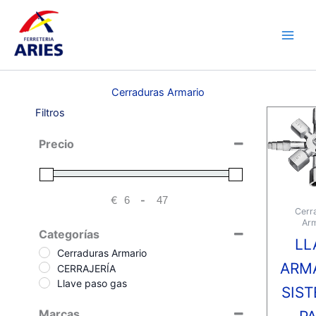
Ir
Main
al
Men
contenido
Cerraduras Armario
Filtros
Precio
€
-
Minimum Price
Maximum Price
Cerr
Arm
Categorías
LL
Cerraduras Armario
ARM
CERRAJERÍA
Llave paso gas
SIS
Marcas