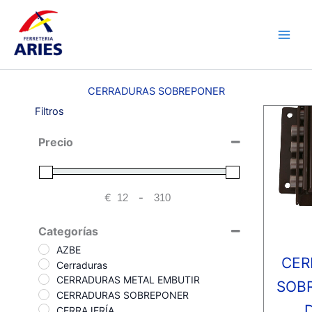
Ir
Main
al
Men
contenido
CERRADURAS SOBREPONER
Filtros
Precio
€
-
Minimum Price
Maximum Price
Categorías
AZBE
CER
Cerraduras
CERRADURAS METAL EMBUTIR
SOB
CERRADURAS SOBREPONER
CERRAJERÍA