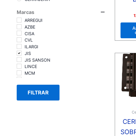
Marcas
Valora
1
con
ARREGUI
0
de
AZBE
A
5
CISA
CVL
ILARGI
JIS
JIS SANSON
LINCE
MCM
TESA
FILTRAR
Ce
CER
SOB