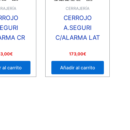
RAJERÍA
CERRAJERÍA
RROJO
CERROJO
SEGURI
A.SEGURI
ARMA CR
C/ALARMA LAT
Valorado
73,00
€
173,00
€
con
0
de
 al carrito
Añadir al carrito
5