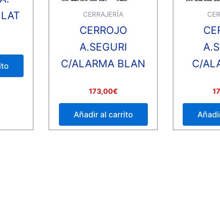
 LAT
CERRAJERÍA
CER
CERROJO
CE
A.SEGURI
A.
C/ALARMA BLAN
C/AL
ito
Valorado
Valorado
173,00
€
1
con
con
0
0
de
de
Añadir al carrito
Añadir
5
5