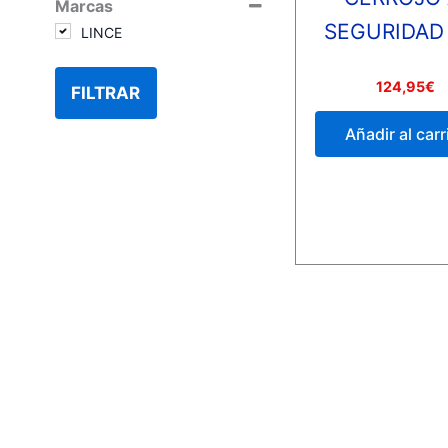
Marcas
SEGURIDAD
LINCE
Valorado
124,95
€
FILTRAR
con
0
de
Añadir al carr
5