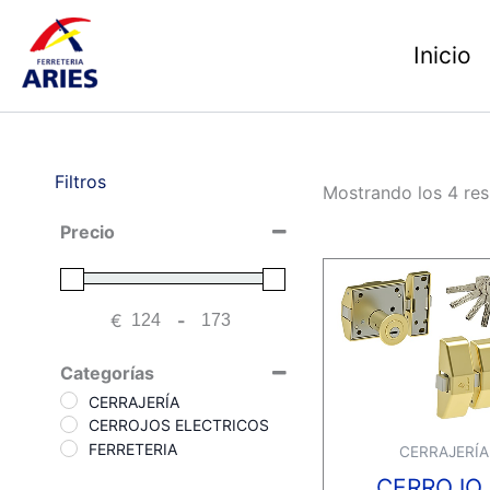
Ir
al
Inicio
contenido
Filtros
Mostrando los 4 res
Precio
€
-
Minimum Price
Maximum Price
Categorías
CERRAJERÍA
CERROJOS ELECTRICOS
FERRETERIA
CERRAJERÍA
CERROJO 