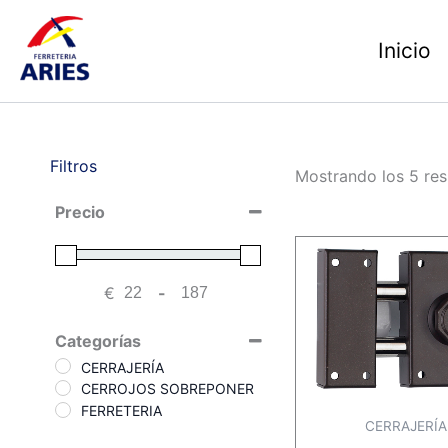
Ir
al
Inicio
contenido
Filtros
Mostrando los 5 res
Precio
€
-
Minimum Price
Maximum Price
Categorías
CERRAJERÍA
CERROJOS SOBREPONER
FERRETERIA
CERRAJERÍA