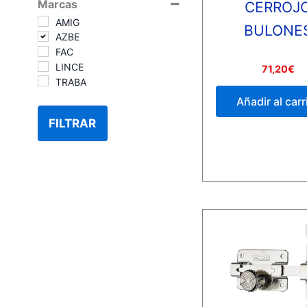
Marcas
CERROJ
AMIG
BULONE
AZBE
FAC
LINCE
Valorado
71,20
€
con
TRABA
0
de
Añadir al carr
5
FILTRAR