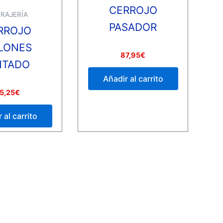
CERROJO
RAJERÍA
PASADOR
RROJO
LONES
Valorado
87,95
€
con
NTADO
0
de
Añadir al carrito
5
5,25
€
 al carrito