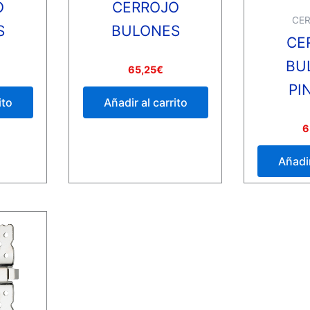
O
CERROJO
CER
S
BULONES
CE
BU
Valorado
65,25
€
con
0
PI
de
ito
Añadir al carrito
5
Valorado
6
con
0
de
Añadir
5