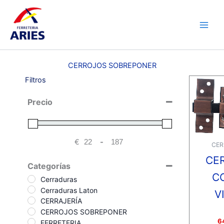
Ir
Main
al
Men
contenido
CERROJOS SOBREPONER
Filtros
Precio
€
-
CER
Minimum Price
Maximum Price
CE
Categorías
C
Cerraduras
Cerraduras Laton
V
CERRAJERÍA
CERROJOS SOBREPONER
Valora
6
FERRETERIA