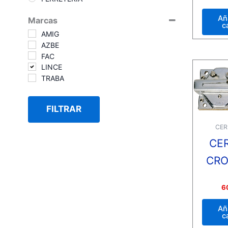
con
0
de
Añ
Marcas
5
c
AMIG
AZBE
FAC
LINCE
TRABA
FILTRAR
CER
CE
CR
Valora
6
con
0
de
Añ
5
c