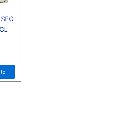
 SEG
CL
ito