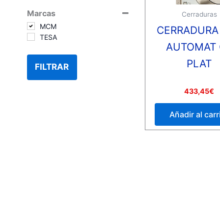
Marcas
Cerraduras
MCM
CERRADURA
TESA
AUTOMAT 
PLAT
FILTRAR
Valorado
433,45
€
con
0
de
Añadir al carr
5