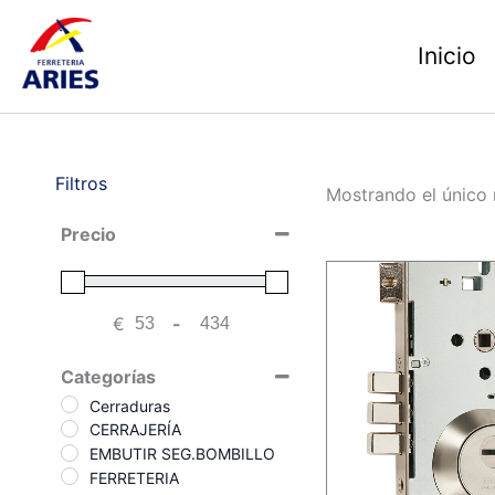
Ir
al
Inicio
contenido
Filtros
Mostrando el único 
Precio
€
-
Minimum Price
Maximum Price
Categorías
Cerraduras
CERRAJERÍA
EMBUTIR SEG.BOMBILLO
FERRETERIA