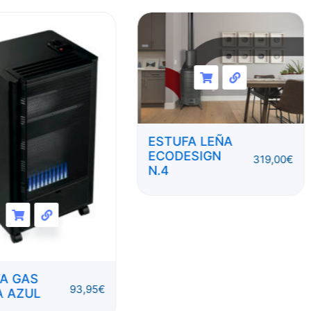
ESTUFA LEÑA
ECODESIGN
319,00
€
N.4
A GAS
93,95
€
A AZUL