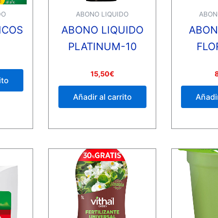
DO
ABONO LIQUIDO
ABON
ICOS
ABONO LIQUIDO
ABON
PLATINUM-10
FLO
Valorado
Valorado
15,50
€
con
con
ito
0
0
de
de
Añadir al carrito
Añadir
5
5