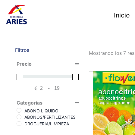
Ir
al
Inicio
contenido
Filtros
Mostrando los 7 res
Precio
€
-
Minimum Price
Maximum Price
Categorías
ABONO LIQUIDO
ABONOS/FERTILIZANTES
DROGUERIA/LIMPIEZA