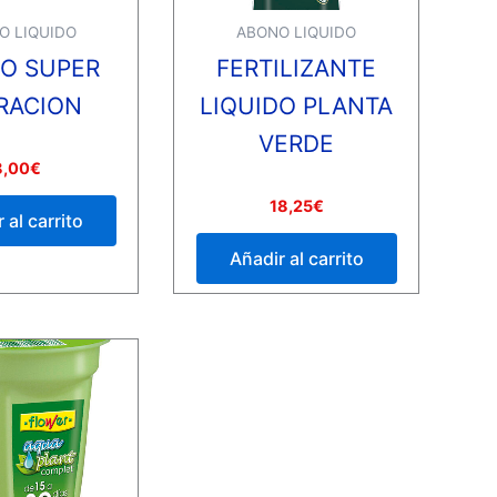
O LIQUIDO
ABONO LIQUIDO
O SUPER
FERTILIZANTE
RACION
LIQUIDO PLANTA
VERDE
8,00
€
Valorado
18,25
€
con
 al carrito
0
de
Añadir al carrito
5