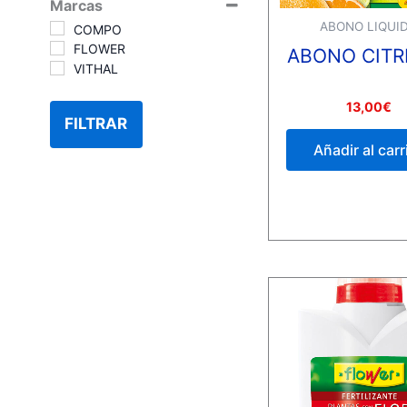
Marcas
ABONO LIQUI
COMPO
FLOWER
ABONO CITR
VITHAL
Valorado
13,00
€
con
FILTRAR
0
de
Añadir al carr
5