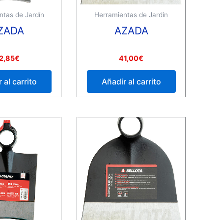
ntas de Jardín
Herramientas de Jardín
ZADA
AZADA
Valorado
2,85
€
41,00
€
con
0
de
 al carrito
Añadir al carrito
5