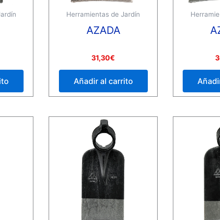
ardín
Herramientas de Jardín
Herramie
AZADA
A
Valorado
Valorado
31,30
€
3
con
con
0
0
de
de
ito
Añadir al carrito
Añadir
5
5