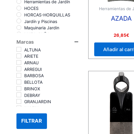
Herramientas de Jardín
HOCES
Herramientas de J
HORCAS-HORQUILLAS
AZADA
Jardín y Piscinas
Maquinaria Jardin
MAZA-CUÑA
Valorado
26,85
€
con
RASTRILLOS JARDIN
Marcas
0
de
SERRUCHO PODAR
Añadir al carr
ALTUNA
5
TAJAMATAS
ARIETE
TIJERA HIERBA
ARNAU
Tijera poda 2 manos
ARREGUI
TIJERA PODA PERTIGA
BARBOSA
TIJERA PODA SETOS
BELLOTA
BRINOX
DEBRAY
GRANJARDIN
INOFIX
MANNESMANN
FILTRAR
PROFER GREEN
SP-BERNER