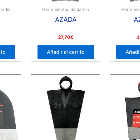
ardín
Herramientas de Jardín
Herramie
AZADA
A
Valorado
Valorado
27,70
€
3
con
con
0
0
de
de
ito
Añadir al carrito
Añadir
5
5