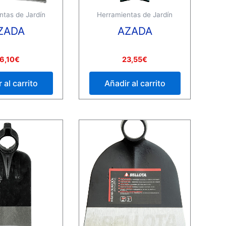
ntas de Jardín
Herramientas de Jardín
ZADA
AZADA
Valorado
6,10
€
23,55
€
con
0
de
 al carrito
Añadir al carrito
5