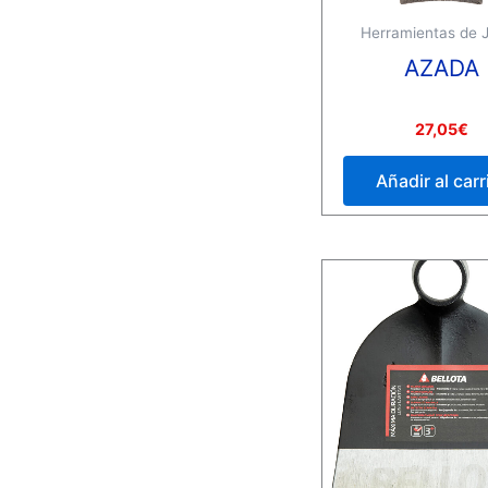
Herramientas de J
AZADA
Valorado
27,05
€
con
0
de
Añadir al carr
5