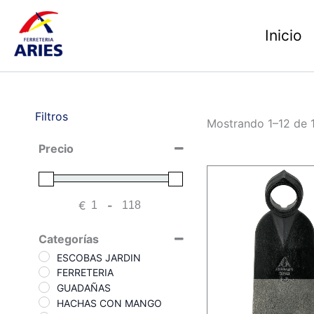
Ir
al
Inicio
contenido
Filtros
Mostrando 1–12 de 1
Precio
€
-
Minimum Price
Maximum Price
Categorías
ESCOBAS JARDIN
FERRETERIA
GUADAÑAS
HACHAS CON MANGO