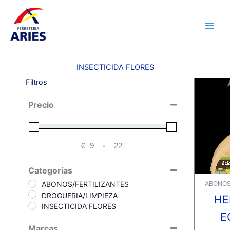
Ir
Main
al
Men
contenido
INSECTICIDA FLORES
Filtros
Precio
€
-
Minimum Price
Maximum Price
Categorías
ABONOS
ABONOS/FERTILIZANTES
DROGUERIA/LIMPIEZA
HE
INSECTICIDA FLORES
E
Marcas