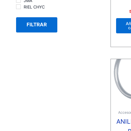
JMA
RIEL CHYC
Valora
con
0
de
Añ
FILTRAR
5
c
Accesor
ANIL