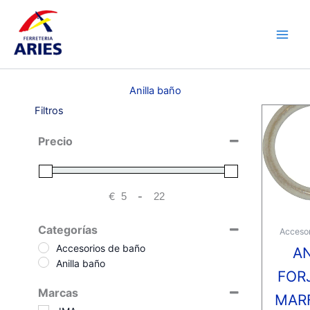
Ir
Main
al
Men
contenido
Anilla baño
Filtros
Precio
€
-
Minimum Price
Maximum Price
Categorías
Accesor
Accesorios de baño
AN
Anilla baño
FOR
Marcas
MARF