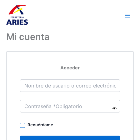
Ir
Main
al
Men
contenido
Mi cuenta
Acceder
Recuérdame