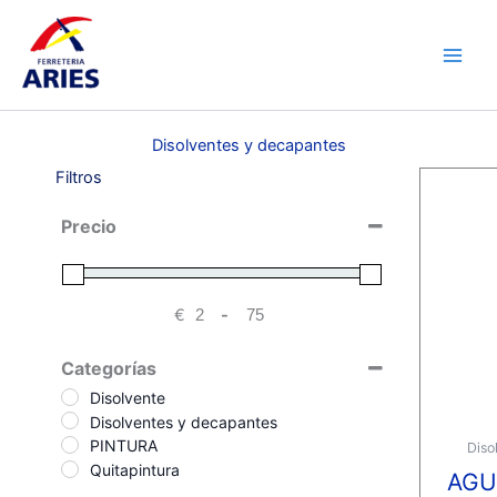
Ir
Main
al
Men
contenido
Disolventes y decapantes
Filtros
Precio
€
-
Minimum Price
Maximum Price
Categorías
Disolvente
Disolventes y decapantes
PINTURA
Diso
Quitapintura
AGU