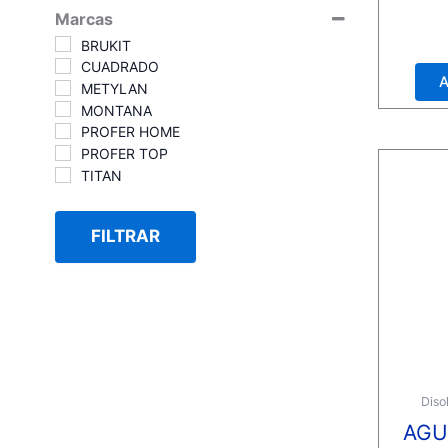
Marcas
Valora
BRUKIT
con
0
CUADRADO
de
A
5
METYLAN
MONTANA
PROFER HOME
PROFER TOP
TITAN
FILTRAR
Diso
AGU