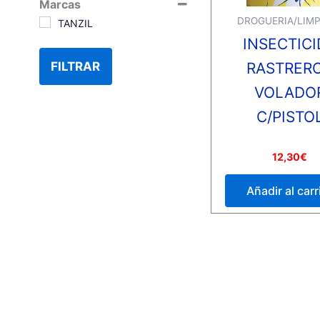
Marcas
DROGUERIA/LIMP
TANZIL
INSECTICI
FILTRAR
RASTRER
VOLADO
C/PISTO
Valorado
12,30
€
con
0
de
Añadir al carr
5