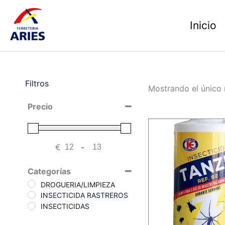
Ir
al
Inicio
contenido
Filtros
Mostrando el único 
Precio
€
-
Minimum Price
Maximum Price
Categorías
DROGUERIA/LIMPIEZA
INSECTICIDA RASTREROS
INSECTICIDAS