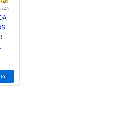
IEZA
DA
OS
R
L
ito