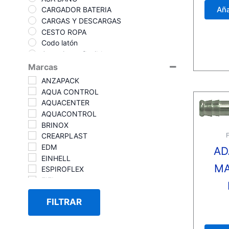
de
Aña
CARGADOR BATERIA
5
CARGAS Y DESCARGAS
CESTO ROPA
Codo latón
Conexiones flexibles
DESATASCADORES
Marcas
Entroques
ANZAPACK
FITTINS
AQUA CONTROL
FOCOS-PROYECTORES
AQUACENTER
FONTANERIA
AQUACONTROL
Grifos flotadores
BRINOX
Machon Hex
CREARPLAST
Machon Reducido
EDM
AD
Mangos de ducha
EINHELL
Mangos de ducha
M
ESPIROFLEX
Manguera lavadora
FIEL
Manguito latón
FISCHER
Monomando Bide
FILTRAR
GARDENA
Monomando cocina
Valora
GENEBRE
con
Monomando Ducha
HG
0