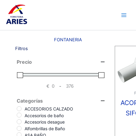
Ir
Main
al
Men
contenido
FONTANERIA
Filtros
Precio
€
-
Minimum Price
Maximum Price
Categorías
ACO
ACCESORIOS CALZADO
SI
Accesorios de baño
Accesorios desague
Alfombrillas de Baño
Valora
con
ASA BAÑO
0