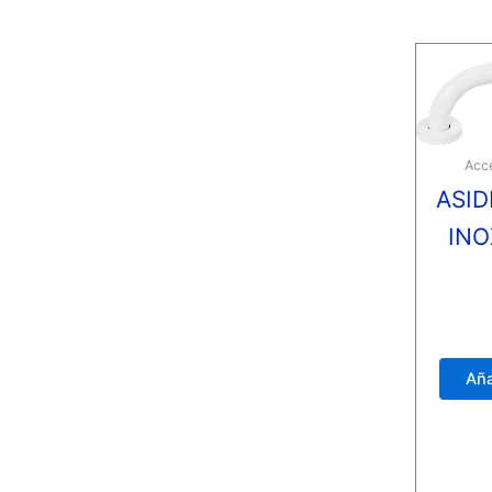
Acc
ASID
INO
Valora
con
0
de
Aña
5