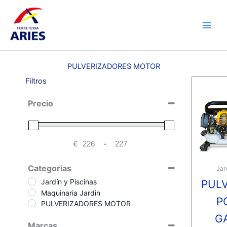
Ir
Main
al
Men
contenido
PULVERIZADORES MOTOR
Filtros
Precio
€
-
Minimum Price
Maximum Price
Categorías
Jar
Jardín y Piscinas
PUL
Maquinaria Jardin
P
PULVERIZADORES MOTOR
G
Marcas