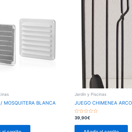
cinas
Jardín y Piscinas
C/ MOSQUITERA BLANCA
JUEGO CHIMENEA ARC
Valorado
39,90
€
con
0
de
 al carrito
Añadir al carrito