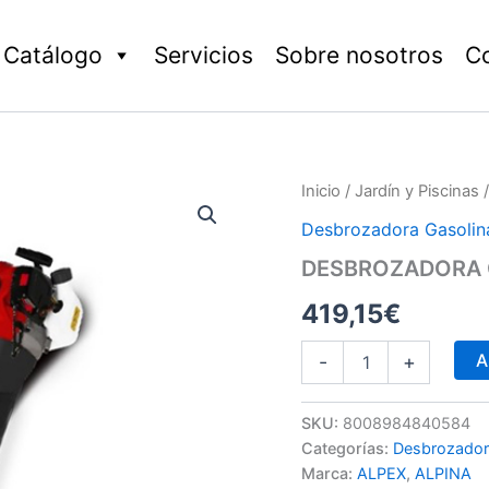
Catálogo
Servicios
Sobre nosotros
C
DESBROZADORA
Inicio
/
Jardín y Piscinas
GASOLINA
Desbrozadora Gasolin
cantidad
DESBROZADORA 
419,15
€
A
-
+
SKU:
8008984840584
Categorías:
Desbrozador
Marca:
ALPEX
,
ALPINA