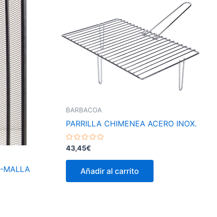
BARBACOA
PARRILLA CHIMENEA ACERO INOX.
Valorado
43,45
€
con
0
de
O-MALLA
Añadir al carrito
5