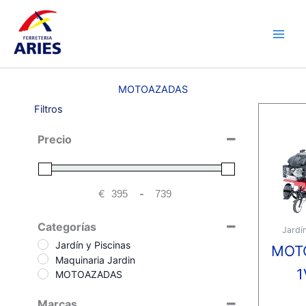
Ir
Main
al
Men
contenido
MOTOAZADAS
Filtros
Precio
€
-
Minimum Price
Maximum Price
Categorías
Jardín
Jardín y Piscinas
MOT
Maquinaria Jardin
1
MOTOAZADAS
Marcas