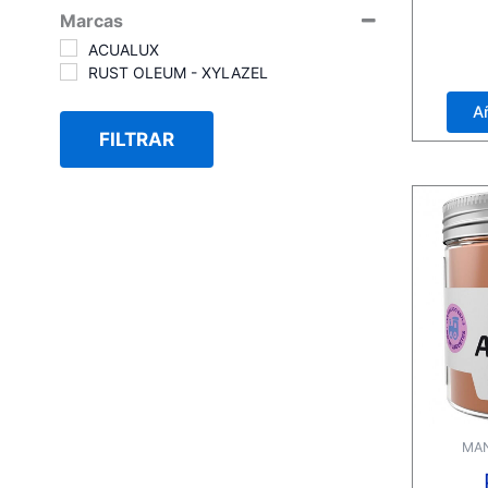
Marcas
ACUALUX
Valora
RUST OLEUM - XYLAZEL
con
0
de
Añ
5
FILTRAR
MAN