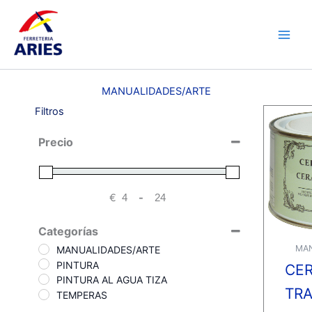
Ir
Main
al
Men
contenido
MANUALIDADES/ARTE
Filtros
Precio
€
-
Minimum Price
Maximum Price
Categorías
MAN
MANUALIDADES/ARTE
PINTURA
CE
PINTURA AL AGUA TIZA
TR
TEMPERAS