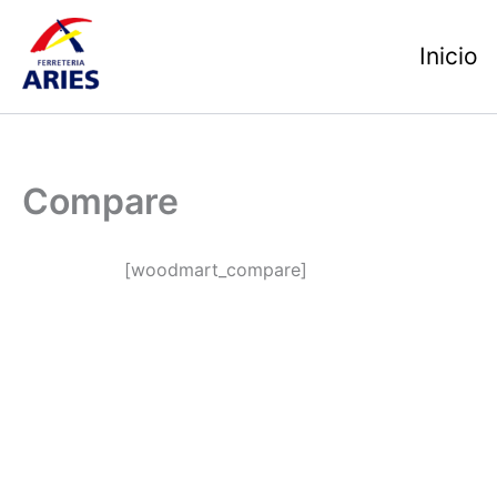
Ir
al
Inicio
contenido
Compare
[woodmart_compare]