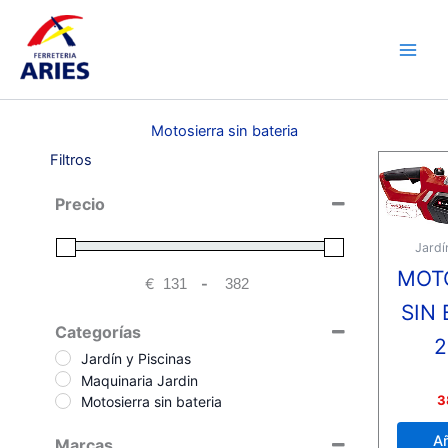
Ir
Main
al
Men
contenido
Motosierra sin bateria
Filtros
Precio
Jardí
MOT
€
-
Minimum Price
Maximum Price
SIN 
Categorías
Jardín y Piscinas
Maquinaria Jardin
Valora
3
Motosierra sin bateria
con
0
de
Añ
Marcas
5