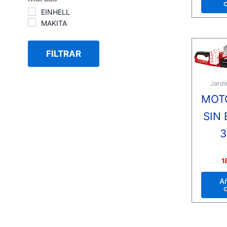
c
EINHELL
MAKITA
FILTRAR
Jardí
MOT
SIN 
Valora
1
con
0
de
Añ
5
c