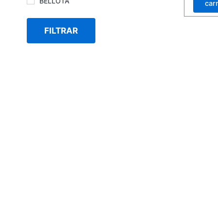
BELLOTA
carr
FILTRAR