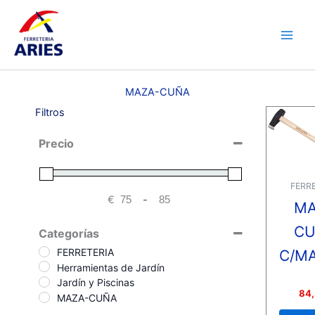
Ir
Main
al
Men
contenido
MAZA-CUÑA
Filtros
Precio
FERRE
€
-
MA
Minimum Price
Maximum Price
CU
Categorías
FERRETERIA
C/M
Herramientas de Jardín
Jardín y Piscinas
Valora
84,
MAZA-CUÑA
con
0