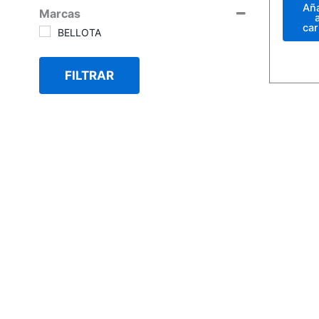
de
Aña
5
Marcas
a
car
BELLOTA
FILTRAR