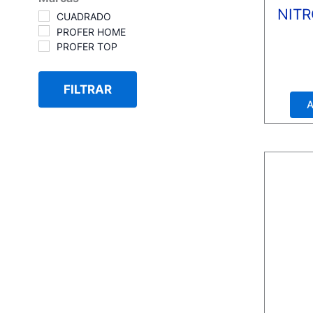
NIT
CUADRADO
PROFER HOME
PROFER TOP
Valora
con
FILTRAR
0
de
A
5