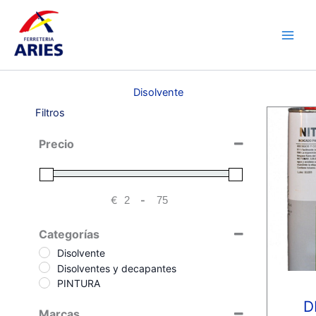
Ir
Main
al
Men
contenido
Disolvente
Filtros
Precio
€
-
Minimum Price
Maximum Price
Categorías
Disolvente
Disolventes y decapantes
PINTURA
D
Marcas