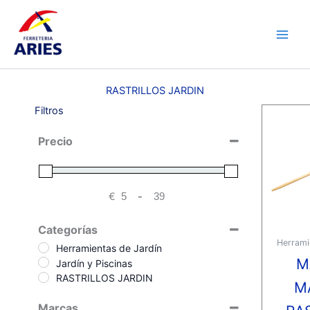
Ir
Main
al
Men
contenido
RASTRILLOS JARDIN
Filtros
Precio
€
-
Minimum Price
Maximum Price
Categorías
Herrami
Herramientas de Jardín
M
Jardín y Piscinas
RASTRILLOS JARDIN
M
Marcas