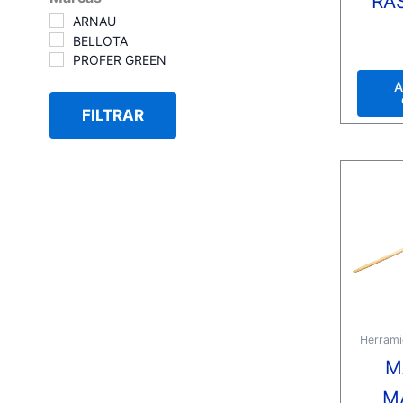
RA
ARNAU
BELLOTA
Valora
con
PROFER GREEN
0
de
A
5
FILTRAR
Herrami
M
M