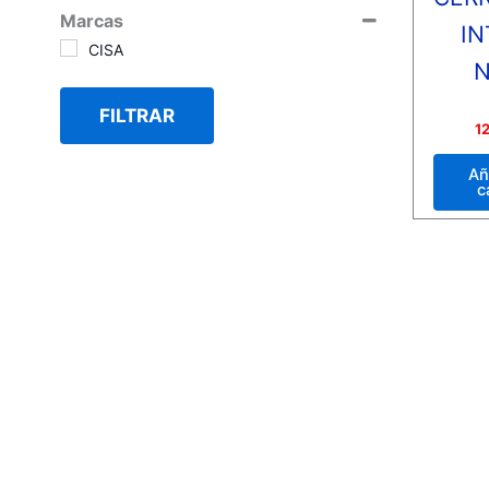
Marcas
IN
CISA
N
FILTRAR
Valora
1
con
0
de
Añ
5
c