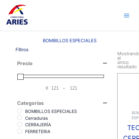
Ir
Main
al
Men
contenido
BOMBILLOS ESPECIALES
Filtros
Mostrand
el
único
Precio
resultado
€
-
Minimum Price
Maximum Price
Categorías
BOMBILLOS ESPECIALES
BOM
Cerraduras
ESP
CERRAJERÍA
TE
FERRETERIA
CER