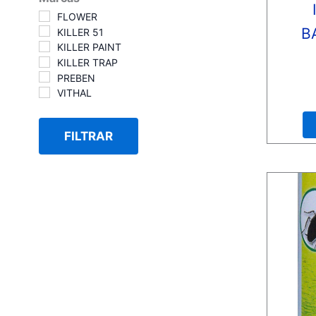
FLOWER
B
KILLER 51
KILLER PAINT
KILLER TRAP
PREBEN
VITHAL
Valora
con
0
de
5
FILTRAR