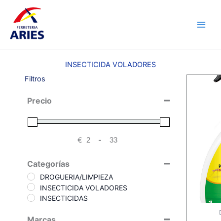
Ir
Main
al
Men
contenido
INSECTICIDA VOLADORES
Filtros
Precio
€
-
Minimum Price
Maximum Price
Categorías
DROGUERIA/LIMPIEZA
INSECTICIDA VOLADORES
INSECTICIDAS
Marcas