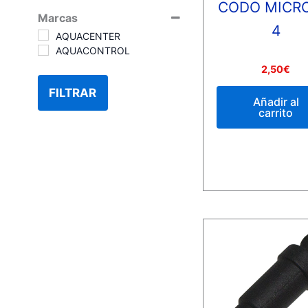
CODO MICRO
Marcas
4
AQUACENTER
AQUACONTROL
Valorado
2,50
€
con
0
FILTRAR
de
Añadir al
5
carrito