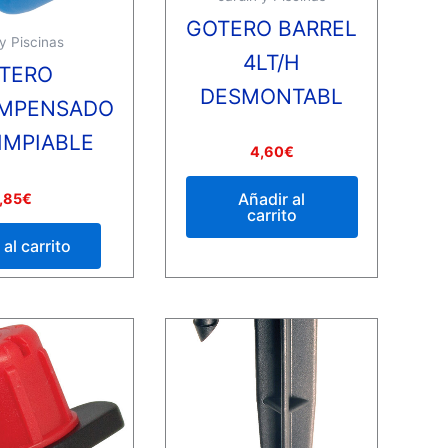
GOTERO BARREL
 y Piscinas
4LT/H
TERO
DESMONTABL
MPENSADO
IMPIABLE
Valorado
4,60
€
con
0
de
Añadir al
,85
€
5
carrito
al carrito