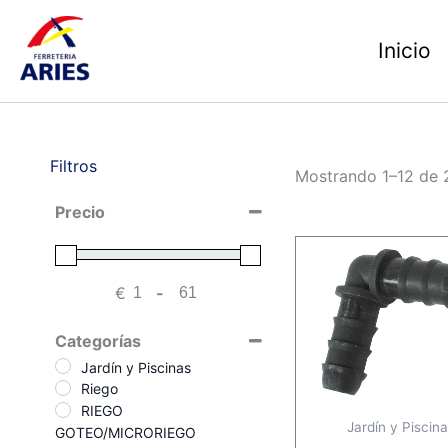
Ir
al
Inicio
contenido
Filtros
Mostrando 1–12 de 
Precio
€
-
Minimum Price
Maximum Price
Categorías
Jardín y Piscinas
Riego
RIEGO
Jardín y Piscin
GOTEO/MICRORIEGO