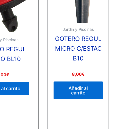
Jardín y Piscinas
GOTERO REGUL
 y Piscinas
MICRO C/ESTAC
O REGUL
B10
O BL10
Valorado
8,00
€
,00
€
con
0
de
Añadir al
al carrito
5
carrito