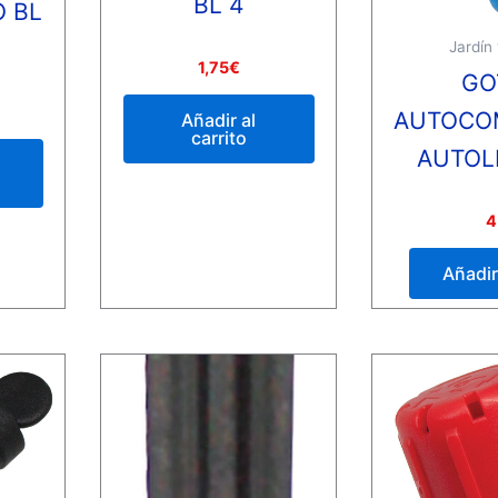
BL 4
 BL
Jardín
Valorado
1,75
€
GO
con
0
de
AUTOCO
Añadir al
5
carrito
AUTOL
Valorado
4
con
0
de
Añadir 
5