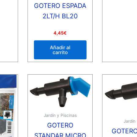
GOTERO ESPADA
2LT/H BL20
Valorado
4,45
€
con
0
de
Añadir al
5
carrito
Jardín y Piscinas
Jardín
GOTERO
GOTERO
STANDAR MICRO